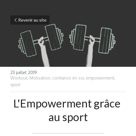
Revenir au site
23 juillet 2019
·
Workout,
Motivation,
confiance en soi,
empowerment,
sport
L'Empowerment grâce 
au sport