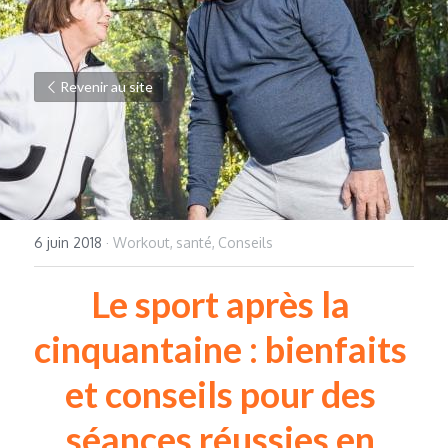
Revenir au site
6 juin 2018
·
Workout,
santé,
Conseils
Le sport après la 
cinquantaine : bienfaits 
et conseils pour des 
séances réussies en 