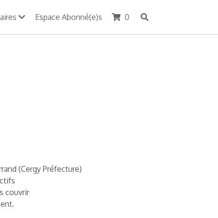
aires
Espace Abonné(e)s
0
rrand (Cergy Préfecture)
ctifs
s couvrir
ent.