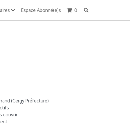
aires
Espace Abonné(e)s
0
rrand (Cergy Préfecture)
ctifs
s couvrir
ent.